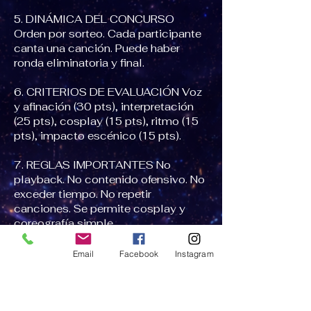
5. DINÁMICA DEL CONCURSO
Orden por sorteo. Cada participante
canta una canción. Puede haber
ronda eliminatoria y final.
6. CRITERIOS DE EVALUACIÓN Voz
y afinación (30 pts), interpretación
(25 pts), cosplay (15 pts), ritmo (15
pts), impacto escénico (15 pts).
7. REGLAS IMPORTANTES No
playback. No contenido ofensivo. No
exceder tiempo. No repetir
canciones. Se permite cosplay y
coreografía simple.
8. PREMIACIÓN Premios para 1er,
Email
Facebook
Instagram
2do y 3er lugar. Opcional premio del
público.
9. DESCALIFICACIÓNPor