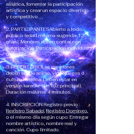
asiática, fomentar la participación
artística y crear un espacio divertido
y competitivo.
2. PARTICIPANTESAbierto a todo
público (edad mínima sugerida: 12
años). Menores deben contar con
autorización. Participación individual
o en dúo.
3. REPERTORIOLas canciones
deben ser de anime, videojuegos o
cultura asiática. Deben estar en
versión karaoke (sin voz principal).
Duración máxima: 4 minutos.
4. INSCRIPCIÓN Registro previo :
Registro Sabado
,
Registro Domingo
,
o el mismo día según cupo. Entregar
nombre artístico, nombre real y
canción. Cupo limitado.