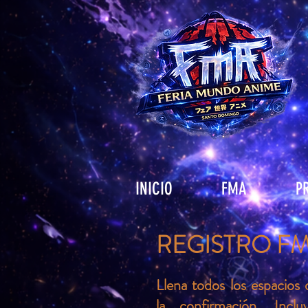
INICIO
FMA
P
REGISTRO FM
​Llena todos los espacios 
la confirmación. Incl