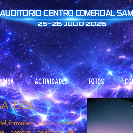
RENSA
ACTIVIDADES
FOTOS
CO
A IDOL
del formulario y se te enviara
uye nombre, teléfonos de