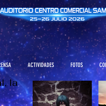
RENSA
ACTIVIDADES
FOTOS
CO
, la