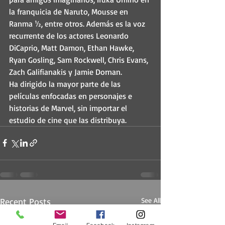
la franquicia de 
Naruto
, 
Mousse
 en 
Ranma ½
, entre otros. Además es la voz 
recurrente de los actores 
Leonardo 
DiCaprio
, 
Matt Damon
, 
Ethan Hawke
, 
Ryan Gosling
, 
Sam Rockwell
, 
Chris Evans
, 
Zach Galifianakis
 y 
Jamie Dornan
.
Ha dirigido la mayor parte de las 
películas enfocadas en personajes e 
historias de Marvel, sin importar el 
estudio de cine que las distribuya.
Recent Posts
See All