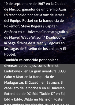
19 de septiembre de 1967 en la Ciudad 
de México, ganador de un premio Auris. 
Es reconocido por ser la voz de 
James
del Equipo Rocket en la franquicia de 
Pokémon
, 
Steve Rogers / Capitán 
América
 en el 
Universo Cinematográfico 
de Marvel
, 
Wade Wilson / Deadpool
 en 
la 
Saga fílmica de X-Men
 y 
Legolas
 en 
las sagas de 
El señor de los anillos
 y 
El 
Hobbit
.
También es conocido por doblar a 
diversos personajes, como 
Emmet 
Ladrikowski
 en 
La gran aventura LEGO
, 
Cabo
 y 
Mort
 en la franquicia de 
Madagascar
, 
El Guasón
 en 
Batman: El 
caballero de la noche
 y en el 
Universo 
Extendido de DC
, 
Edd "Doble D"
 en 
Ed, 
Edd y Eddy
, Wildo en 
Mansión Foster 
para amigos imaginarios
, 
Iruka Umino
 en 