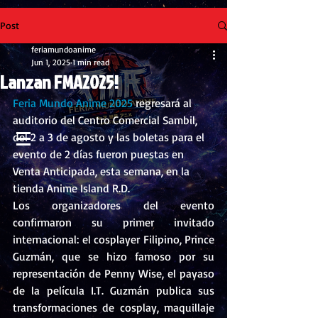
Post
feriamundoanime
Jun 1, 2025
1 min read
Lanzan FMA2025!
Feria Mundo Anime 2025 
regresará al 
auditorio del Centro Comercial Sambil, 
del 2 a 3 de agosto y las boletas para el 
evento de 2 días fueron puestas en 
Venta Anticipada, esta semana, en la 
tienda Anime Island R.D.
Los organizadores del evento 
confirmaron su primer invitado 
internacional: el cosplayer Filipino, Prince 
Guzmán, que se hizo famoso por su 
representación de Penny Wise, el payaso 
de la película I.T. Guzmán publica sus 
transformaciones de cosplay, maquillaje 